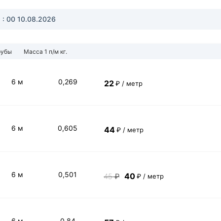
 : 00
10.08.2026
рубы
Масса 1 п/м кг.
6 м
0,269
22
₽ / метр
6 м
0,605
44
₽ / метр
6 м
0,501
40
45
₽
₽ / метр
6 м
0,84