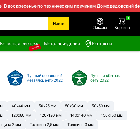
есенье по техническим причинам Домодедовский филиал не р
0
Найти
Заказы
Корзина
Бонусная система
Металлоизделия
Контакты
Новое
Лучший сервисный
Лучшая сбытовая
металлоцентр 2022
сеть 2022
мм
40х40 мм
50х25 мм
50х30 мм
50х50 мм
мм
120х80 мм
120х120 мм
140х140 мм
150х150 мм
лщина 2 мм
Толщина 2,5 мм
Толщина 3 мм