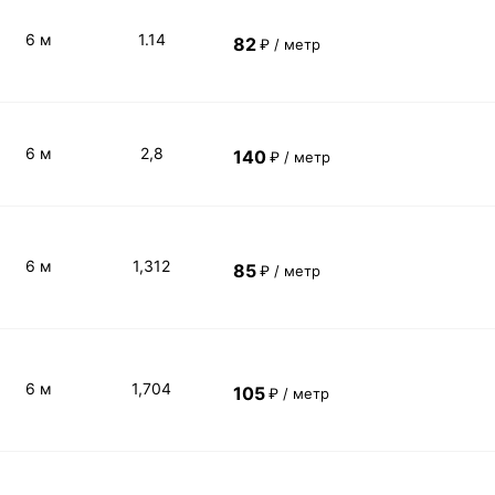
6 м
1.14
82
₽ / метр
6 м
2,8
140
₽ / метр
6 м
1,312
85
₽ / метр
6 м
1,704
105
₽ / метр