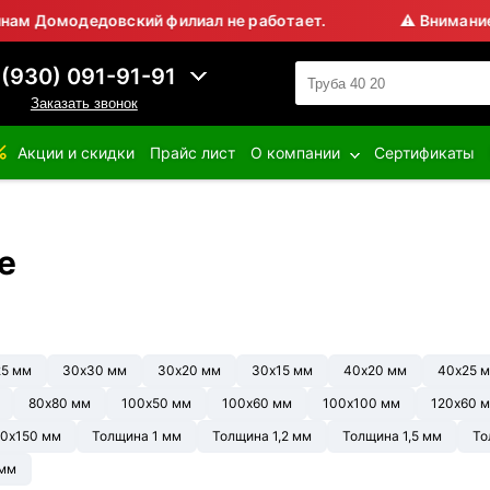
дедовский филиал не работает.
⚠ Внимание! В воскр
 (930) 091-91-91
Заказать звонок
Акции и скидки
Прайс лист
О компании
Сертификаты
е
25 мм
30х30 мм
30х20 мм
30х15 мм
40х20 мм
40х25 
80х80 мм
100х50 мм
100х60 мм
100х100 мм
120х60 
0х150 мм
Толщина 1 мм
Толщина 1,2 мм
Толщина 1,5 мм
То
 мм