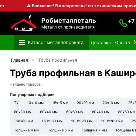
⚠ Внимание! В воскресенье по техническим причинам Домо
Робметаллсталь
+7
Металл от производителя
Каталог металлопроката
Доставка
Оплата
Главная
Труба профильная
Труба профильная в Кашир
Найдено товаров:
Популярные подборки
ТУ
10х10 мм
15х15 мм
20х20 мм
20х10 мм
25х
60х30 мм
60х40 мм
60х60 мм
80х40 мм
80х60 мм
160х80 мм
160х160 мм
200х120 мм
200х200 мм
25
Толщина 4 мм
Толщина 5 мм
Толщина 7 мм
Толщина 8