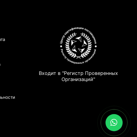
ата
а
Входит в "Регистр Проверенных
Организаций"
льности