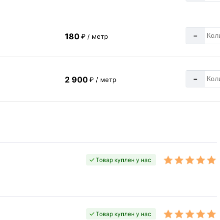
-
180
₽ / метр
-
2 900
₽ / метр
Товар куплен у нас
Товар куплен у нас