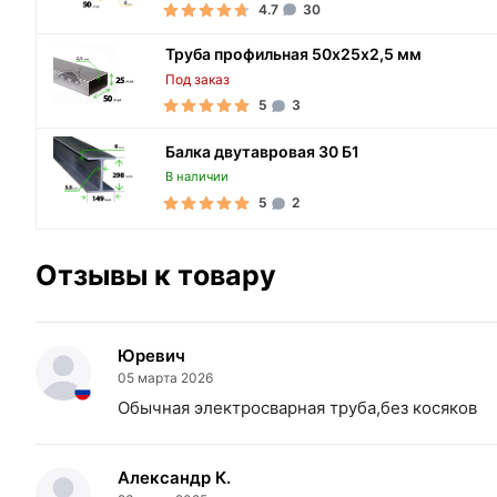
4.7
30
Труба профильная 50х25х2,5 мм
Под заказ
5
3
Балка двутавровая 30 Б1
В наличии
5
2
Отзывы к товару
Юревич
05 марта 2026
Обычная электросварная труба,без косяков
Александр К.