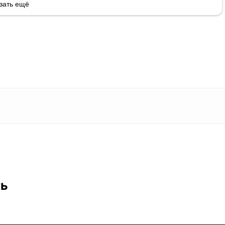
зать ещё
ть