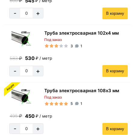
545
600
₽
₽ / метр
-
+
В корзину
Труба электросварная 102х4 мм
Под заказ
3
1
530
583
₽
₽ / метр
-
+
В корзину
Акции
Труба электросварная 108х3 мм
Под заказ
5
1
450
495
₽
₽ / метр
-
+
В корзину