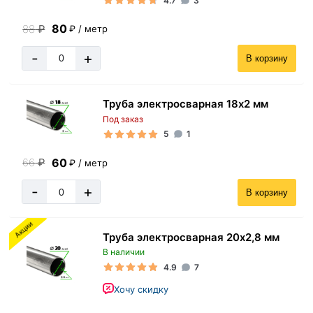
4.7
3
80
88
₽
₽ / метр
-
+
В корзину
Труба электросварная 18х2 мм
Под заказ
5
1
60
66
₽
₽ / метр
-
+
В корзину
Акции
Труба электросварная 20х2,8 мм
В наличии
4.9
7
Хочу скидку