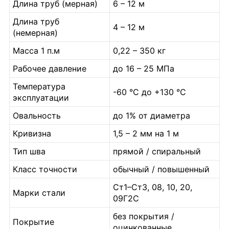
Длина труб (мерная)
6 – 12 м
Длина труб
4 – 12 м
(немерная)
Масса 1 п.м
0,22 – 350 кг
Рабочее давление
до 16 – 25 МПа
Температура
-60 °C до +130 °C
эксплуатации
Овальность
до 1% от диаметра
Кривизна
1,5 – 2 мм на 1 м
Тип шва
прямой / спиральный
Класс точности
обычный / повышенный
Ст1–Ст3, 08, 10, 20,
Марки стали
09Г2С
без покрытия /
Покрытие
оцинкованные