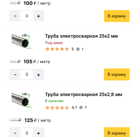
100
110
₽
₽ / метр
-
+
В корзину
Труба электросварная 25х2 мм
Под заказ
5
1
105
116
₽
₽ / метр
-
+
В корзину
Труба электросварная 25х2,8 мм
В наличии
4.7
7
125
138
₽
₽ / метр
-
+
В корзину