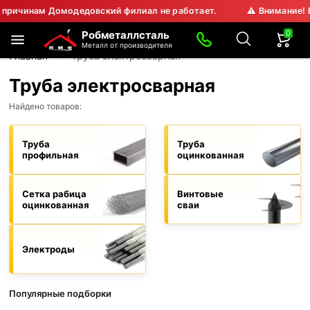
довский филиал не работает.
⚠ Внимание! В воскресенье по 
0
Робметаллсталь
Металл от производителя
Главная
Труба электросварная
Труба электросварная
Найдено товаров:
Труба
Труба
профильная
оцинкованная
Сетка рабица
Винтовые
оцинкованная
сваи
Электроды
Популярные подборки