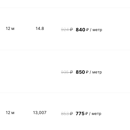
12 м
14.8
840
924
₽
₽ / метр
850
935
₽
₽ / метр
12 м
13,007
775
853
₽
₽ / метр