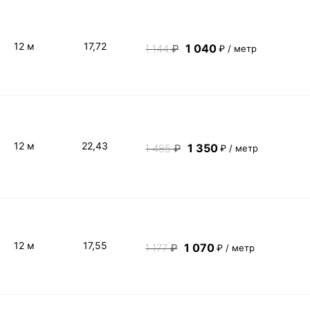
12 м
17,72
1 040
1 144
₽
₽ / метр
12 м
22,43
1 350
1 485
₽
₽ / метр
12 м
17,55
1 070
1 177
₽
₽ / метр