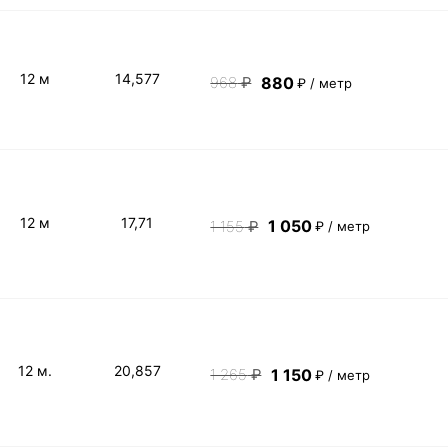
12 м
14,577
880
968
₽
₽ / метр
12 м
17,71
1 050
1 155
₽
₽ / метр
12 м.
20,857
1 150
1 265
₽
₽ / метр