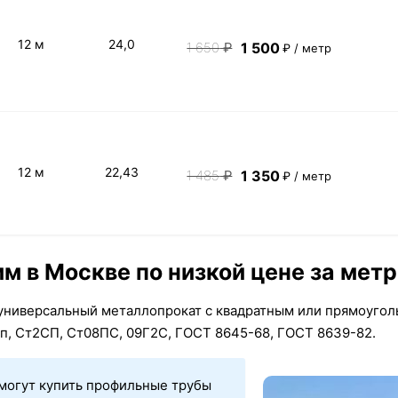
12 м
24,0
1 500
1 650
₽
₽ / метр
12 м
22,43
1 350
1 485
₽
₽ / метр
 в Москве по низкой цене за метр
универсальный металлопрокат с квадратным или прямоугол
сп, Cт2СП, Ст08ПС, 09Г2С, ГОСТ 8645-68, ГОСТ 8639-82.
могут купить профильные трубы