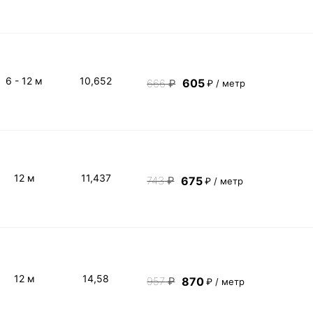
6 - 12 м
10,652
605
666
₽
₽ / метр
12 м
11,437
675
743
₽
₽ / метр
12 м
14,58
870
957
₽
₽ / метр