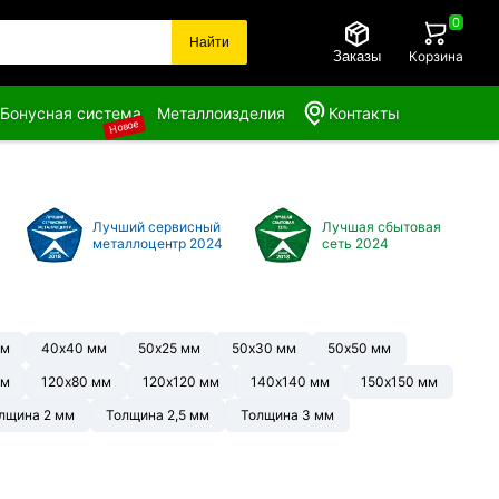
0
Найти
Заказы
Корзина
Бонусная система
Металлоизделия
Контакты
Новое
Лучший сервисный
Лучшая сбытовая
металлоцентр 2024
сеть 2024
мм
40х40 мм
50х25 мм
50х30 мм
50х50 мм
мм
120х80 мм
120х120 мм
140х140 мм
150х150 мм
лщина 2 мм
Толщина 2,5 мм
Толщина 3 мм