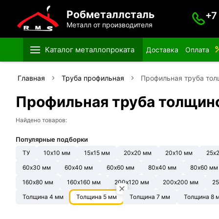
Робметаллсталь
+7
Металл от производителя
Каталог металлопроката
Доставка
Оплата
Главная
Труба профильная
Профильная труба тол
Профильная труба толщин
Найдено товаров:
Популярные подборки
ТУ
10х10 мм
15х15 мм
20х20 мм
20х10 мм
25х
60х30 мм
60х40 мм
60х60 мм
80х40 мм
80х60 мм
160х80 мм
160х160 мм
200х120 мм
200х200 мм
25
Толщина 4 мм
Толщина 5 мм
Толщина 7 мм
Толщина 8 