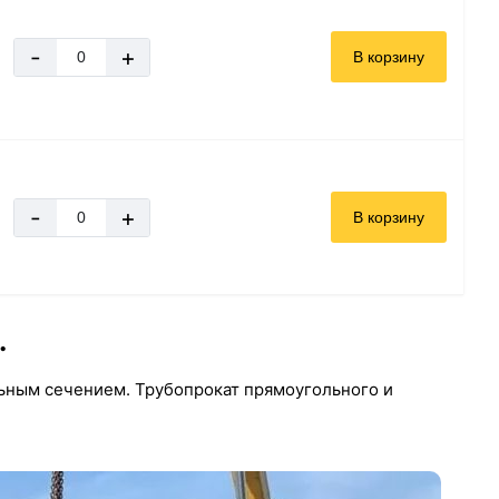
-
+
В корзину
-
+
В корзину
.
ьным сечением. Трубопрокат прямоугольного и