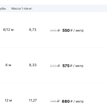
рубы
Масса 1 п/м кг.
6/12 м
6,73
550
605
₽
₽ / метр
6 м
8,33
575
633
₽
₽ / метр
12 м
11,27
680
748
₽
₽ / метр