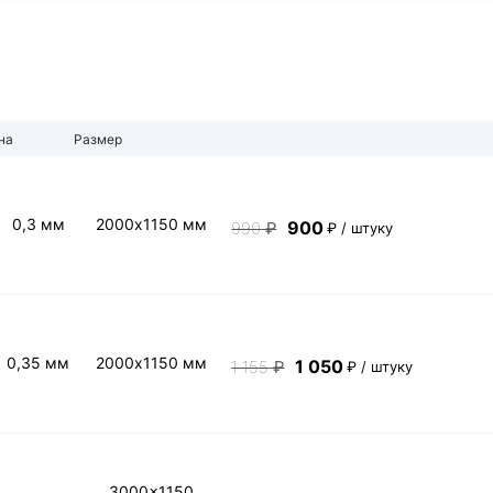
на
Размер
0,3 мм
2000х1150 мм
900
990
₽
₽ / штуку
0,35 мм
2000х1150 мм
1 050
1 155
₽
₽ / штуку
3000x1150