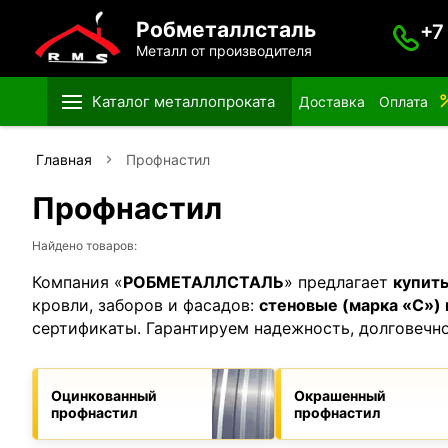
Робметаллсталь
+7
Металл от производителя
Каталог металлопроката
Доставка
Оплата
Главная
Профнастил
Профнастил
Найдено товаров:
Компания «
РОБМЕТАЛЛСТАЛЬ
» предлагает
купит
кровли, заборов и фасадов:
стеновые (марка «С») 
сертификаты. Гарантируем надежность, долговечно
Оцинкованный
Окрашенный
профнастил
профнастил