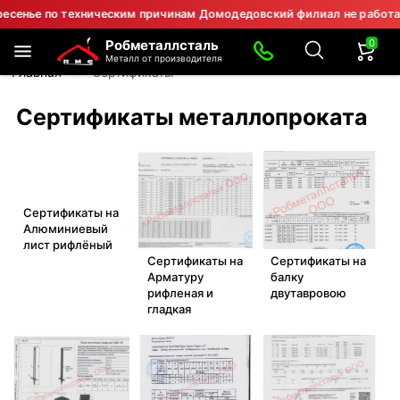
нье по техническим причинам Домодедовский филиал не работает.
0
Робметаллсталь
Металл от производителя
Главная
Сертификаты
Сертификаты металлопроката
Сертификаты на
Алюминиевый
лист рифлёный
Сертификаты на
Сертификаты на
Арматуру
балку
рифленая и
двутавровою
гладкая