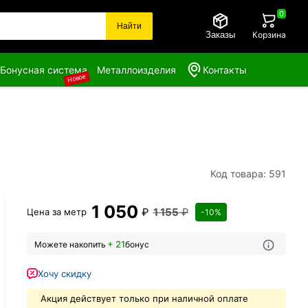
0
Найти
Заказы
Корзина
Бонусная система
Металлоизделия
Контакты
Новое
Код товара: 591
1 050
₽
1 155
₽
Цена за
метр
-10%
+ 21
Можете накопить
бонус
Хочу скидку
Акция действует только при наличной оплате