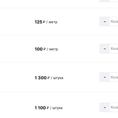
-
125
₽ / метр
-
100
₽ / метр
-
1 300
₽ / штука
-
1 100
₽ / штука