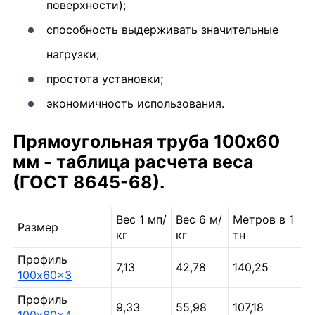
поверхности);
способность выдерживать значительные
нагрузки;
простота установки;
экономичность использования.
Прямоугольная труба 100х60
мм - таблица расчета веса
(ГОСТ 8645-68).
Вес 1 мп/
Вес 6 м/
Метров в 1
Размер
кг
кг
тн
Профиль
7,13
42,78
140,25
100x60x3
Профиль
9,33
55,98
107,18