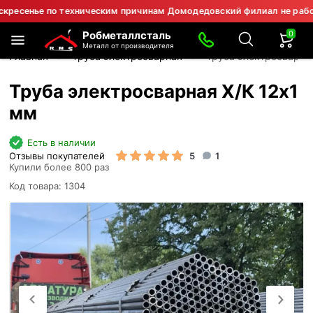
ье по техническим причинам Домодедовский филиал не работает.
0
Робметаллсталь
Металл от производителя
Главная
Труба электросварная
Труба электросварна
Труба электросварная Х/К 12х1
мм
Есть в наличии
Отзывы покупателей
5
1
Купили более 800 раз
Код товара: 1304