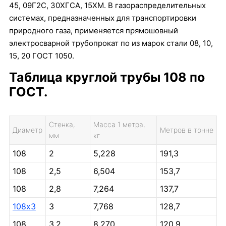
45, 09Г2С, 30ХГСА, 15ХМ. В газораспределительных
системах, предназначенных для транспортировки
природного газа, применяется прямошовный
электросварной трубопрокат по из марок стали 08, 10,
15, 20 ГОСТ 1050.
Таблица круглой трубы 108 по
ГОСТ.
Стенка,
Масса 1 метра,
Диаметр
Метров в тонне
мм
кг
108
2
5,228
191,3
108
2,5
6,504
153,7
108
2,8
7,264
137,7
108х3
3
7,768
128,7
108
3,2
8,270
120,9