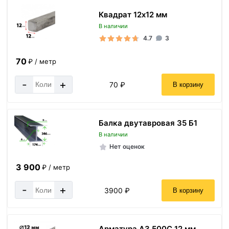
Квадрат 12х12 мм
В наличии
4.7
3
70
₽ / метр
-
+
70 ₽
В корзину
Балка двутавровая 35 Б1
В наличии
Нет оценок
3 900
₽ / метр
-
+
3900 ₽
В корзину
Арматура А3 500С 12 мм