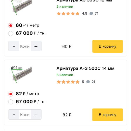
В наличии
4.9
71
60
₽ / метр
67 000
₽ / тн.
-
+
60 ₽
В корзину
Арматура А-3 500С 14 мм
В наличии
5
21
82
₽ / метр
67 000
₽ / тн.
-
+
82 ₽
В корзину