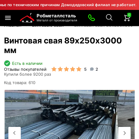
 техническим причинам Домодедовский филиал не работает.
⚠
0
Робметаллсталь
Металл от производителя
Главная
Винтовые сваи
Винтовая свая 89х250х3000 
Винтовая свая 89х250х3000
мм
Есть в наличии
Отзывы покупателей
5
2
Купили более 9200 раз
Код товара: 610