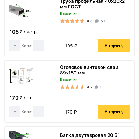
Труба профильная 40х20х2
мм ГОСТ
В наличии
4.8
51
105
₽ / метр
-
+
105 ₽
В корзину
Оголовок винтовой сваи
89х150 мм
В наличии
4.7
9
170
₽ / шт.
-
+
170 ₽
В корзину
Балка двутавровая 20 Б1