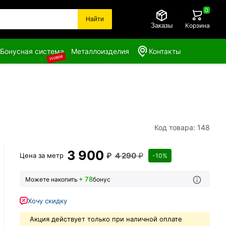
0
Найти
Заказы
Корзина
Бонусная система
Металлоизделия
Контакты
Новое
Код товара: 148
3 900
₽
4 290
₽
Цена за
метр
-10%
+ 78
Можете накопить
бонус
Хочу скидку
Акция действует только при наличной оплате