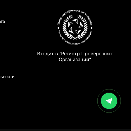
ата
а
Входит в "Регистр Проверенных
Организаций"
льности