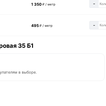
-
1 350
₽ / метр
-
495
₽ / метр
ровая 35 Б1
упателям в выборе.