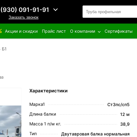
 (930) 091-91-91
Заказать звонок
Акции и скидки
Прайс лист
О компании
Сертификаты
 Б1
аз
Характеристики
Марка1
Ст3пс/сп5
Длина балки
12 м
Масса 1 п/м кг.
38,9
Тип
Двутавровая балка нормальная