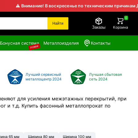
 Внимание! В воскресенье по техническим причинам Домодед
0
Найти
Заказы
Корзина
Бонусная система
Металлоизделия
Контакты
Новое
Лучший сервисный
Лучшая сбытовая
металлоцентр 2024
сеть 2024
меняют для усиления межэтажных перекрытий, при
г и т.д. Купить фасонный металлопрокат по
ина 65 мм
Ширина 80 мм
Ширина 100 мм