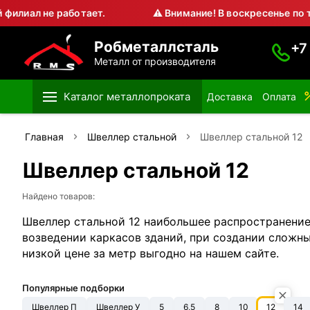
не работает.
⚠ Внимание! В воскресенье по техниче
Робметаллсталь
+7
Металл от производителя
Каталог металлопроката
Доставка
Оплата
Главная
Швеллер стальной
Швеллер стальной 12
Швеллер стальной 12
Найдено товаров:
Швеллер стальной 12 наибольшее распространение
возведении каркасов зданий, при создании сложны
низкой цене за метр выгодно на нашем сайте.
Популярные подборки
Швеллер П
Швеллер У
5
6,5
8
10
12
14