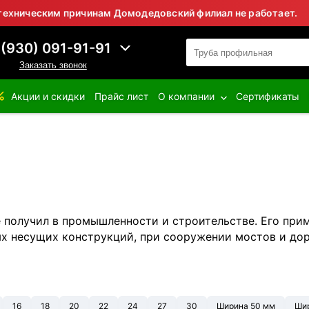
ским причинам Домодедовский филиал не работает.
⚠
 (930) 091-91-91
Заказать звонок
Акции и скидки
Прайс лист
О компании
Сертификаты
 получил в промышленности и строительстве. Его при
х несущих конструкций, при сооружении мостов и доро
16
18
20
22
24
27
30
Ширина 50 мм
Шир