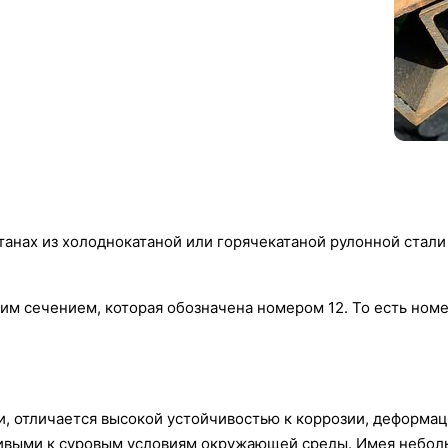
анах из холоднокатаной или горячекатаной рулонной стали
им сечением, которая обозначена номером 12. То есть ном
и, отличается высокой устойчивостью к коррозии, деформа
чивыми к суровым условиям окружающей среды. Имея небол