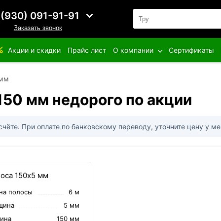
 (930) 091-91-91
Заказать звонок
Акции и скидки
Прайс лист
О компании
Сертификаты
 мм
150 мм недорого по акции
чёте. При оплате по банковскому переводу, уточните цену у м
оса 150х5 мм
на полосы
6 м
щина
5 мм
ина
150 мм