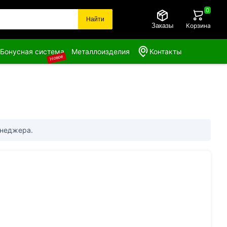
0
Найти
Заказы
Корзина
Бонусная система
Металлоизделия
Контакты
Новое
енеджера.