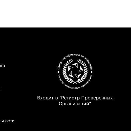
ата
а
Входит в "Регистр Проверенных
Организаций"
льности