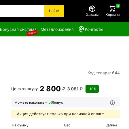
0
Найти
Заказы
Корзина
Бонусная система
Металлоизделия
Контакты
Новое
Код товара: 644
2 800
₽
3 081
₽
Цена за
штуку
-10%
+ 56
Можете накопить
бонус
Акция действует только при наличной оплате
На сумму
Вес
Длина