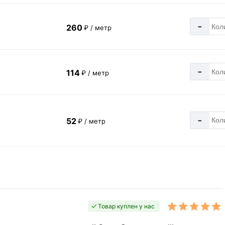
-
260
₽ / метр
-
114
₽ / метр
-
52
₽ / метр
Товар куплен у нас