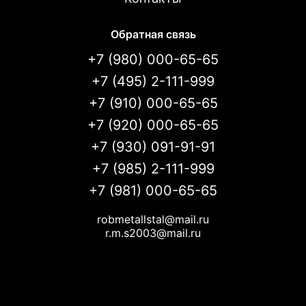
Товаров по акции:
0
Обратная связь
Листовой прокат
+7 (980) 000-65-65
Товаров по акции:
0
+7 (495) 2-111-999
+7 (910) 000-65-65
Лист рифлёный
Лист горячекатаный
Лист холоднокатаный
+7 (920) 000-65-65
Товаров по акции:
Товаров по акции:
Товаров по акции:
0
0
0
+7 (930) 091-91-91
Тачка садово-строительная
+7 (985) 2-111-999
+7 (981) 000-65-65
Товаров по акции:
0
robmetallstal@mail.ru
Мангалы для дачи
r.m.s2003@mail.ru
Товаров по акции:
0
Кованые элементы
Товаров по акции:
0