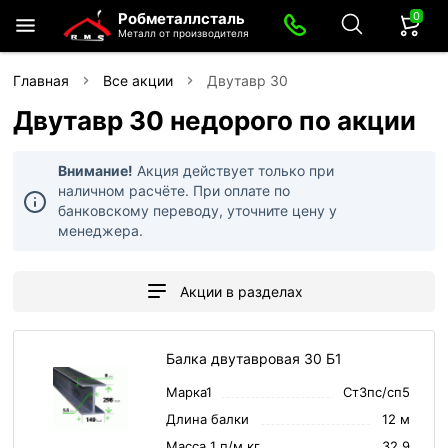
0
Робметаллсталь
×
Акции в разделах
Металл от производителя
Арматура
Главная
Все акции
Двутавр 30
Товаров по акции:
0
Двутавр 30 недорого по акции
Арматура рифленая
Арматура гладкая А1
Арматура немерной длины (Н/Д)
Внимание!
Акция действует только при
Товаров по акции:
Товаров по акции:
Товаров по акции:
0
0
0
наличном расчёте. При оплате по
банковскому переводу, уточните цену у
менеджера.
Хомуты для арматуры
Товаров по акции:
0
Акции в разделах
Труба профильная
Товаров по акции:
0
Балка двутавровая 30 Б1
Марка1
Ст3пс/сп5
Арматурный каркас
Длина балки
12 м
Товаров по акции:
0
Масса 1 п/м кг.
32,9