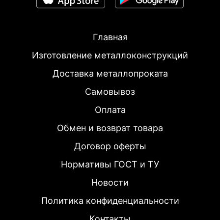
Балка двутавровая
Товаров по акции:
0
Главная
Труба электросварная
Изготовление металлоконструкций
Товаров по акции:
0
Доставка металлопроката
Труба оцинкованная
Самовывоз
Товаров по акции:
0
Оплата
Обмен и возврат товара
Дорожная сетка сварная
Договор оферты
Товаров по акции:
0
Нормативы ГОСТ и ТУ
Винтовые сваи
Новости
Товаров по акции:
0
Политика конфиденциальности
Оголовок для сваи
Контакты