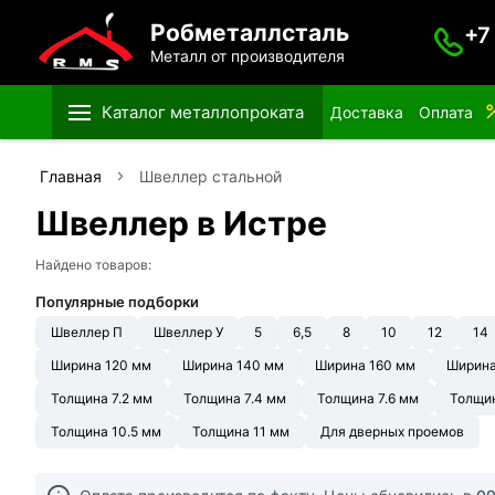
Робметаллсталь
+7
Металл от производителя
Каталог металлопроката
Доставка
Оплата
Главная
Швеллер стальной
Швеллер в Истре
Найдено товаров:
Популярные подборки
Швеллер П
Швеллер У
5
6,5
8
10
12
14
Ширина 120 мм
Ширина 140 мм
Ширина 160 мм
Ширина
Толщина 7.2 мм
Толщина 7.4 мм
Толщина 7.6 мм
Толщин
Толщина 10.5 мм
Толщина 11 мм
Для дверных проемов