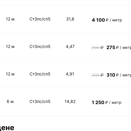
12 м
Ст3пс/сп5
31,8
4 100
₽ / метр
12 м
Ст3пс/сп5
4,47
275
290
₽
₽ / мет
12 м
Ст3пс/сп5
4,91
310
330
₽
₽ / мет
6 м
Ст3пс/сп5
14,82
1 250
₽ / метр
цене