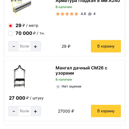
Арматура гладкая 8 мм A240
В наличии
4.8
4
29
₽ / метр
70 000
₽ / тн.
-
+
29 ₽
В корзину
Мангал дачный СМ26 с
узорами
В наличии
Нет оценок
27 000
₽ / штуку
-
+
27000 ₽
В корзину