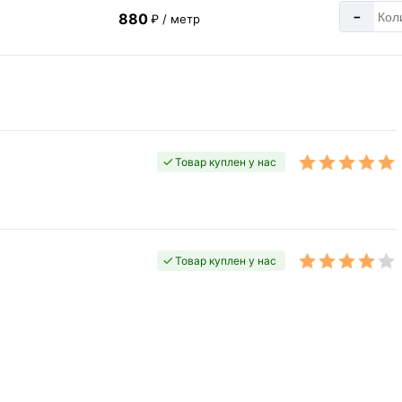
-
880
₽ / метр
Товар куплен у нас
Товар куплен у нас