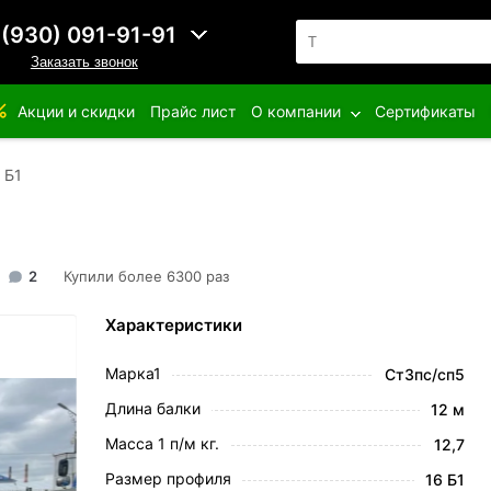
 (930) 091-91-91
Заказать звонок
Акции и скидки
Прайс лист
О компании
Сертификаты
 Б1
2
Купили более 6300 раз
Характеристики
Марка1
Ст3пс/сп5
Длина балки
12 м
Масса 1 п/м кг.
12,7
Размер профиля
16 Б1