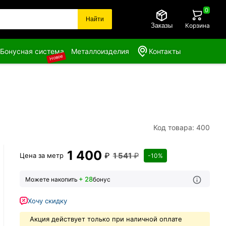
0
Найти
Заказы
Корзина
Бонусная система
Металлоизделия
Контакты
Новое
Код товара: 400
1 400
₽
1 541
₽
Цена за
метр
-10%
+ 28
Можете накопить
бонус
Хочу скидку
Акция действует только при наличной оплате