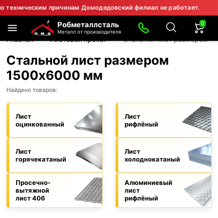
еским причинам Домодедовский филиал не работает.
⚠ Вниман
0
Робметаллсталь
Металл от производителя
Главная
Листовой прокат
Стальной лист размером 1
Стальной лист размером
1500х6000 мм
Найдено товаров:
Лист
Лист
оцинкованный
рифлёный
Лист
Лист
горячекатаный
холоднокатаный
Просечно-
Алюминиевый
вытяжной
лист
лист 406
рифлёный