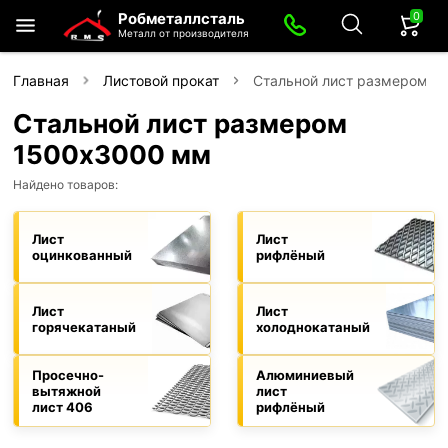
0
Робметаллсталь
Металл от производителя
Главная
Листовой прокат
Стальной лист размером 1
Стальной лист размером
1500х3000 мм
Найдено товаров:
Лист
Лист
оцинкованный
рифлёный
Лист
Лист
горячекатаный
холоднокатаный
Просечно-
Алюминиевый
вытяжной
лист
лист 406
рифлёный