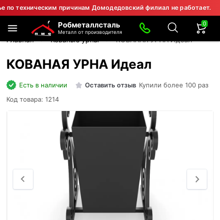
техническим причинам Домодедовский филиал не работает.
⚠ 
0
Робметаллсталь
Металл от производителя
Главная
Кованые урны
КОВАНАЯ УРНА Идеал
КОВАНАЯ УРНА Идеал
Есть в наличии
Оставить отзыв
Купили более 100 раз
Код товара: 1214