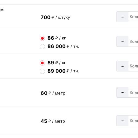
 м
-
700
₽ / штуку
86
₽ / кг
-
86 000
₽ / тн.
89
₽ / кг
-
89 000
₽ / тн.
-
60
₽ / метр
-
45
₽ / метр