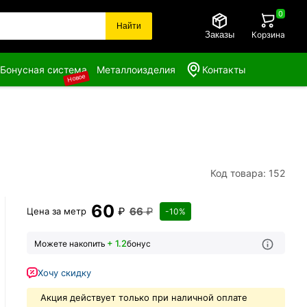
0
Найти
Заказы
Корзина
Бонусная система
Металлоизделия
Контакты
Новое
Код товара: 152
60
₽
66
₽
Цена за
метр
-10%
+ 1.2
Можете накопить
бонус
Хочу скидку
Акция действует только при наличной оплате