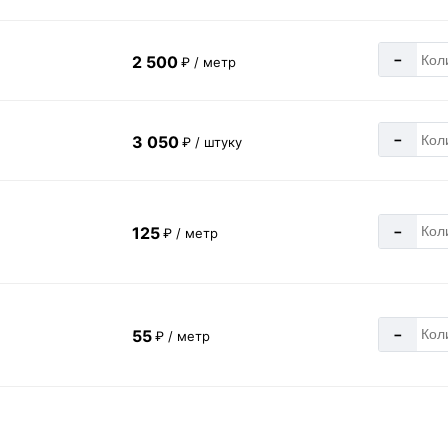
-
2 500
₽ / метр
-
3 050
₽ / штуку
-
125
₽ / метр
-
55
₽ / метр