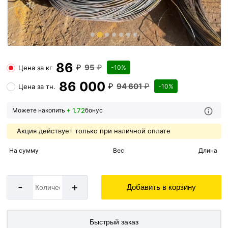
86
₽
95
₽
Цена за
кг
-10%
86 000
₽
94 601
₽
Цена за
тн.
-10%
+ 1.72
Можете накопить
бонус
Акция действует только при наличной оплате
На сумму
Вес
Длина
-
+
Добавить в корзину
Быстрый заказ