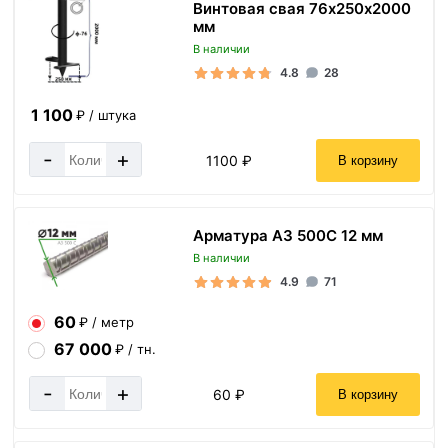
Винтовая свая 76х250х2000
мм
В наличии
4.8
28
1 100
₽ / штука
-
+
1100 ₽
В корзину
Арматура А3 500С 12 мм
В наличии
4.9
71
60
₽ / метр
67 000
₽ / тн.
-
+
60 ₽
В корзину