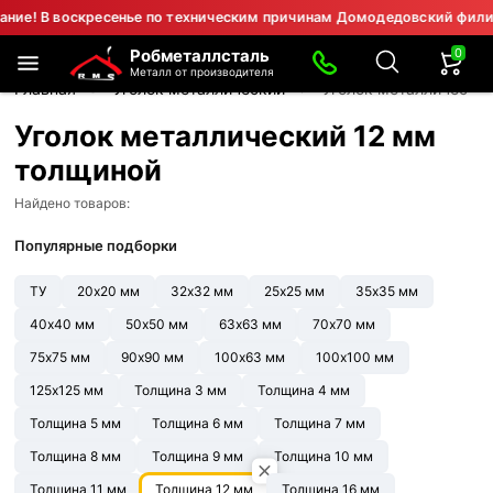
В воскресенье по техническим причинам Домодедовский филиал не 
0
Робметаллсталь
Металл от производителя
Главная
Уголок металлический
Уголок металлически
Уголок металлический 12 мм
толщиной
Найдено товаров:
Популярные подборки
ТУ
20х20 мм
32х32 мм
25х25 мм
35х35 мм
40х40 мм
50х50 мм
63х63 мм
70х70 мм
75х75 мм
90х90 мм
100х63 мм
100х100 мм
125х125 мм
Толщина 3 мм
Толщина 4 мм
Толщина 5 мм
Толщина 6 мм
Толщина 7 мм
Толщина 8 мм
Толщина 9 мм
Толщина 10 мм
Толщина 11 мм
Толщина 12 мм
Толщина 16 мм