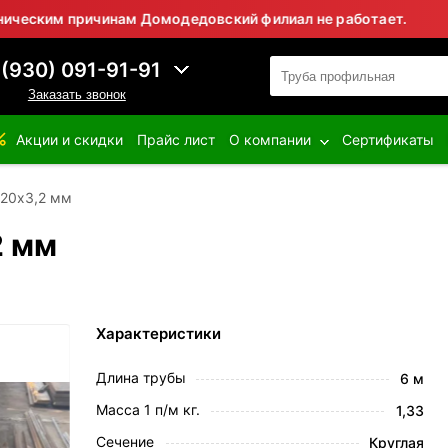
им причинам Домодедовский филиал не работает.
⚠ В
 (930) 091-91-91
Заказать звонок
Акции и скидки
Прайс лист
О компании
Сертификаты
 20х3,2 мм
2 мм
Характеристики
Длина трубы
6 м
Масса 1 п/м кг.
1,33
Сечение
Круглая