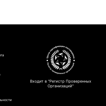
ата
а
Входит в "Регистр Проверенных
Организаций"
льности