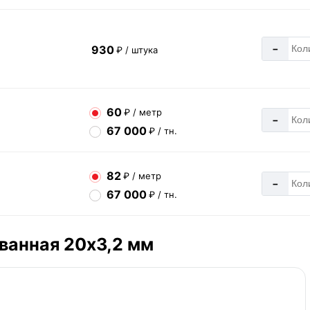
-
930
₽ / штука
60
₽ / метр
-
67 000
₽ / тн.
82
₽ / метр
-
67 000
₽ / тн.
ованная 20х3,2 мм