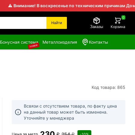
нимание! В воскресенье по техническим причинам Домодедовс
0
Найти
Заказы
Корзина
Бонусная система
Металлоизделия
Контакты
Новое
Код товара: 865
Всвязи с отсутствием товара, по факту цена
на данный товар может быть изменена.
Уточняйте у менеджера
230
₽
254
₽
Цена за
метр
-10%