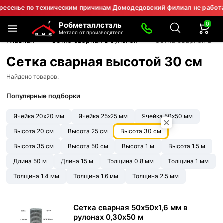
ье по техническим причинам Домодедовский филиал не работает.
0
Робметаллсталь
Металл от производителя
Главная
Сетка сварная в рулонах
Сетка сварная выс
Сетка сварная высотой 30 см
Найдено товаров:
Популярные подборки
Ячейка 20х20 мм
Ячейка 25х25 мм
Ячейка 50х50 мм
Высота 20 см
Высота 25 см
Высота 30 см
Высота 35 см
Высота 50 см
Высота 1 м
Высота 1.5 м
Длина 50 м
Длина 15 м
Толщина 0.8 мм
Толщина 1 мм
Толщина 1.4 мм
Толщина 1.6 мм
Толщина 2.5 мм
Сетка сварная 50х50х1,6 мм в
рулонах 0,30х50 м