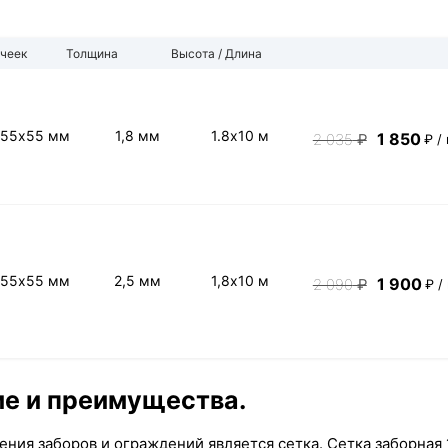
чеек
Толщина
Высота / Длина
55х55 мм
1,8 мм
1.8х10 м
1 850
2 035
₽
₽ /
55х55 мм
2,5 мм
1,8х10 м
1 900
2 090
₽
₽ /
ие и преимущества.
ия заборов и ограждений является сетка. Сетка заборная 1