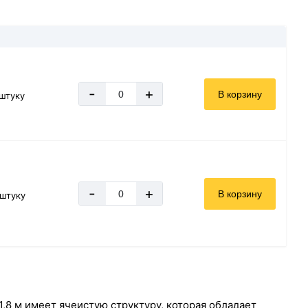
-
+
В корзину
 штуку
-
+
В корзину
 штуку
,8 м имеет ячеистую структуру, которая обладает