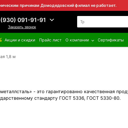
 причинам Домодедовский филиал не работает.
⚠ Вни
 (930) 091-91-91
Заказать звонок
Акции и скидки
Прайс лист
О компании
Сертификаты
ая 1,8 м
обметаллсталь» - это гарантированно качественная про
ударственному стандарту ГОСТ 5336, ГОСТ 5330-80.