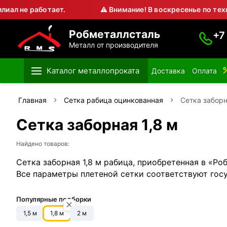
аботает.
⚠ Внимание! В воскресенье по техническим
Робметаллсталь
+7
Металл от производителя
Каталог металлопроката
Доставка
Оплата
Главная
Сетка рабица оцинкованная
Сетка заборн
Сетка заборная 1,8 м
Найдено товаров:
Сетка заборная 1,8 м рабица, приобретенная в «Р
Все параметры плетеной сетки соответствуют гос
Популярные подборки
1,5 м
1,8 м
2 м