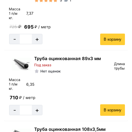
5
1
Масса
7,37
1 п/м
кг.
695
725
₽
₽ / метр
-
+
В корзину
Труба оцинкованная 89х3 мм
Длина
Под заказ
трубы
Нет оценок
Масса
6,35
1 п/м
кг.
710
₽ / метр
-
+
В корзину
Труба оцинкованная 108х3,5мм