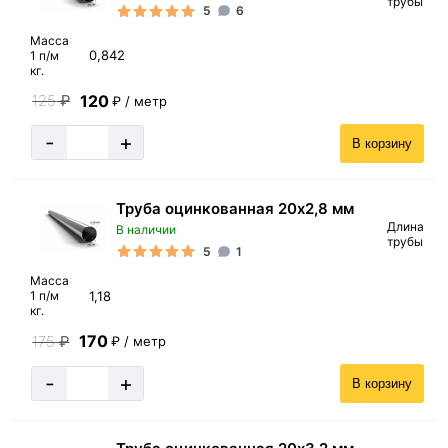
трубы
5
6
Масса
0,842
1 п/м
кг.
120
125
₽
₽ / метр
-
+
В корзину
Труба оцинкованная 20х2,8 мм
Длина
В наличии
трубы
5
1
Масса
1,18
1 п/м
кг.
170
175
₽
₽ / метр
-
+
В корзину