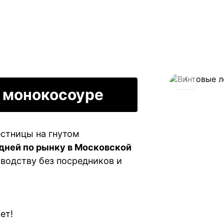
 монокосоуре
естницы на гнутом
едней по рынку в Московской
водству без посредников и
ет!