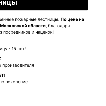
ницы
твенные пожарные лестницы.
По цене на
 Московской области,
благодаря
з посредников и наценок!
цу - 15 лет!
К
о производителя
ЕТ!
но поколение