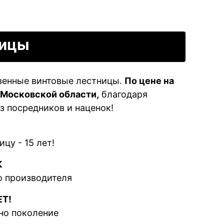
ницы
венные винтовые лестницы.
По цене на
 Московской области,
благодаря
з посредников и наценок!
цу - 15 лет!
К
о производителя
ЕТ!
но поколение