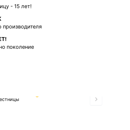
цу - 15 лет!
К
о производителя
ЕТ!
но поколение