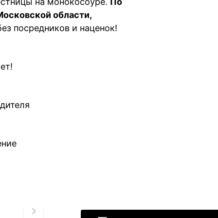
естницы на монокосоуре.
По
 Московской области,
ез посредников и наценок!
ет!
одителя
ение