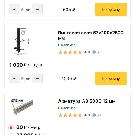
-
+
605 ₽
В корзину
Винтовая свая 57х200х2500
мм
В наличии
4.9
7
1 000
₽ / штука
-
+
1000 ₽
В корзину
Арматура А3 500С 12 мм
В наличии
4.9
71
60
₽ / метр