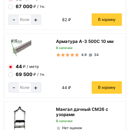
67 000
₽ / тн.
-
+
82 ₽
В корзину
Арматура А-3 500С 10 мм
В наличии
4.9
34
44
₽ / метр
69 500
₽ / тн.
-
+
44 ₽
В корзину
Мангал дачный СМ26 с
узорами
В наличии
Нет оценок