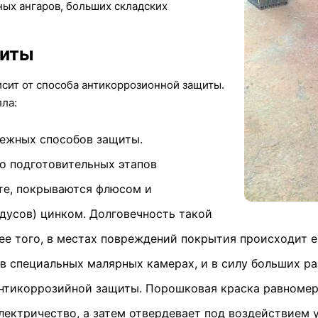
ых ангаров, больших складских
щиты
сит от способа антикоррозионной защиты.
ла:
дежных способов защиты.
о подготовительных этапов
те, покрываются флюсом и
адусов) цинком. Долговечность такой
лее того, в местах повреждений покрытия происходит 
в специальных малярных камерах, и в силу больших р
тикоррозийной защиты. Порошковая краска равномерн
электричество, а затем отвердевает под воздействием 