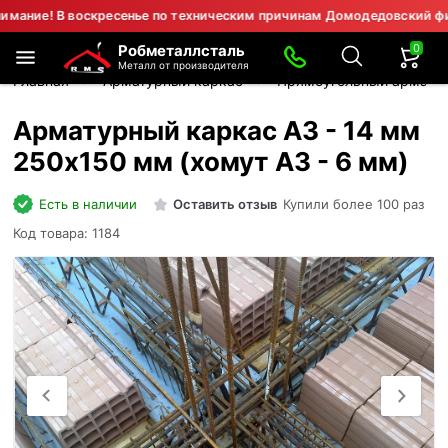
! В воскресенье по техническим причинам Домодедовский филиал н
0
Робметаллсталь
Металл от производителя
Главная
Арматурный каркас
Прямоугольный армату
Арматурный каркас А3 - 14 мм
250х150 мм (хомут А3 - 6 мм)
Есть в наличии
Оставить отзыв
Купили более 100 раз
Код товара: 1184