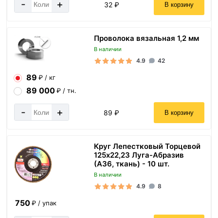
-
+
32 ₽
В корзину
Проволока вязальная 1,2 мм
В наличии
4.9
42
89
₽ / кг
89 000
₽ / тн.
-
+
89 ₽
В корзину
Круг Лепестковый Торцевой
125х22,23 Луга-Абразив
(А36, ткань) - 10 шт.
В наличии
4.9
8
750
₽ / упак