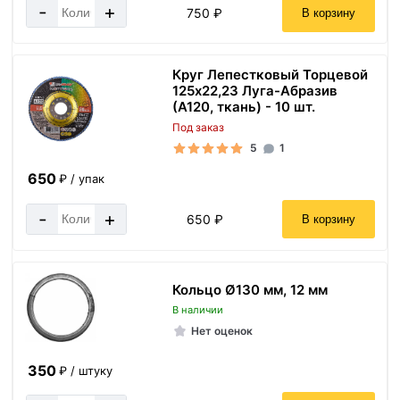
-
+
750 ₽
В корзину
Круг Лепестковый Торцевой
125х22,23 Луга-Абразив
(А120, ткань) - 10 шт.
Под заказ
5
1
650
₽ / упак
-
+
650 ₽
В корзину
Кольцо Ø130 мм, 12 мм
В наличии
Нет оценок
350
₽ / штуку