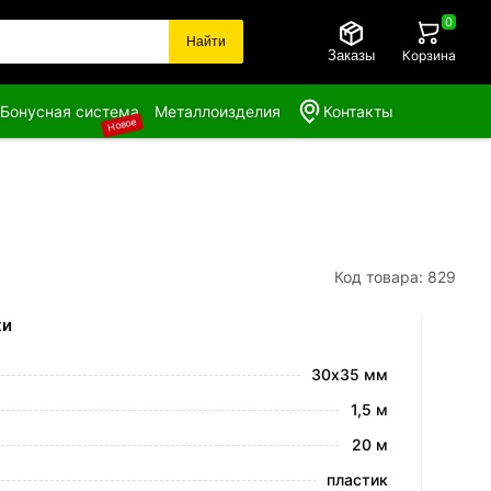
0
Найти
Заказы
Корзина
Бонусная система
Металлоизделия
Контакты
Новое
Код товара: 829
ки
30х35 мм
1,5 м
20 м
пластик