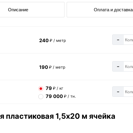
Описание
Оплата и доставка
-
240
₽ / метр
-
190
₽ / метр
79
₽ / кг
-
79 000
₽ / тн.
я пластиковая 1,5х20 м ячейка