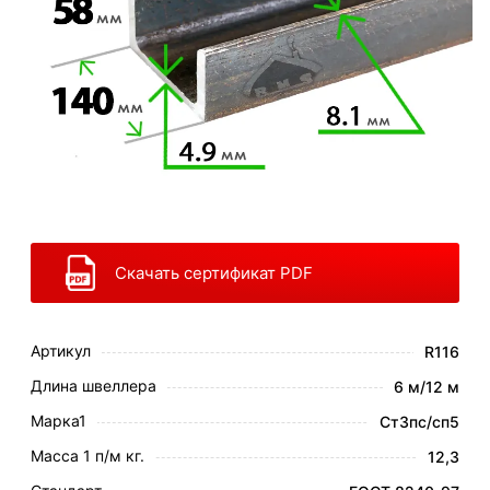
Скачать сертификат PDF
Артикул
R116
Длина швеллера
6 м/12 м
Марка1
Ст3пс/сп5
Масса 1 п/м кг.
12,3