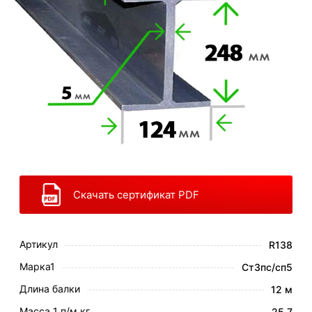
Скачать сертификат PDF
Артикул
R138
Марка1
Ст3пс/сп5
Длина балки
12 м
Масса 1 п/м кг.
25,7