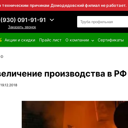
ническим причинам Домодедовский филиал не работает.
 (930) 091-91-91
Заказать звонок
Акции и скидки
Прайс лист
О компании
Сертификаты
РФ
величение производства в РФ
 19.12.2018