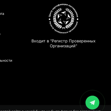
ата
а
Входит в "Регистр Проверенных
Организаций"
льности