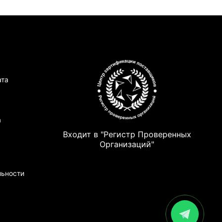
ата
а
Входит в "Регистр Проверенных
Организаций"
льности