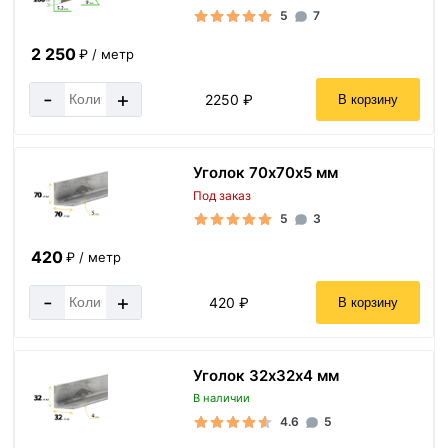
5
7
2 250
₽ / метр
-
+
2250 ₽
В корзину
Уголок 70х70х5 мм
Под заказ
5
3
420
₽ / метр
-
+
420 ₽
В корзину
Уголок 32х32х4 мм
В наличии
4.6
5