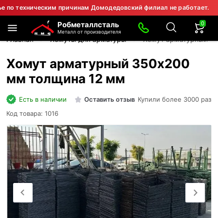
ехническим причинам Домодедовский филиал не работает.
⚠ 
0
Робметаллсталь
Металл от производителя
Главная
Хомуты для арматуры
Хомут арматурный 35
Хомут арматурный 350х200
мм толщина 12 мм
Есть в наличии
Оставить отзыв
Купили более 3000 раз
Код товара: 1016