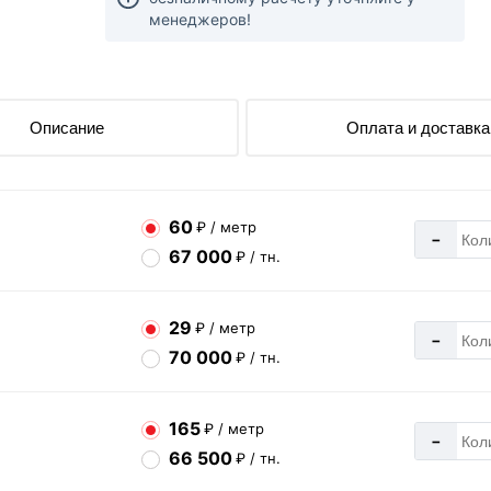
менеджеров!
Описание
Оплата и доставка
60
₽ / метр
-
67 000
₽ / тн.
29
₽ / метр
-
70 000
₽ / тн.
165
₽ / метр
-
66 500
₽ / тн.