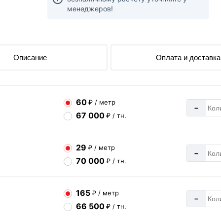
менеджеров!
Описание
Оплата и доставка
60
₽ / метр
-
67 000
₽ / тн.
29
₽ / метр
-
70 000
₽ / тн.
165
₽ / метр
-
66 500
₽ / тн.