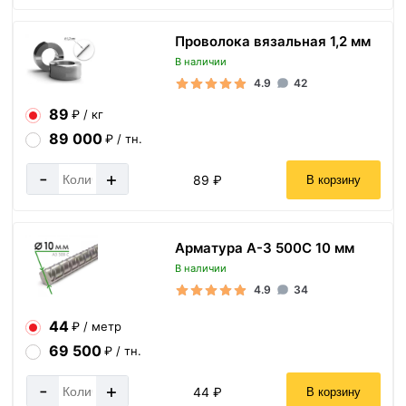
Проволока вязальная 1,2 мм
В наличии
4.9
42
89
₽ / кг
89 000
₽ / тн.
-
+
89 ₽
В корзину
Арматура А-3 500С 10 мм
В наличии
4.9
34
44
₽ / метр
69 500
₽ / тн.
-
+
44 ₽
В корзину