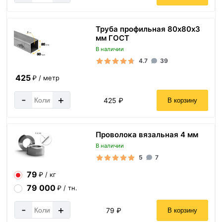
Труба профильная 80х80х3
мм ГОСТ
В наличии
4.7
39
425
₽ / метр
-
+
425 ₽
В корзину
Проволока вязальная 4 мм
В наличии
5
7
79
₽ / кг
79 000
₽ / тн.
-
+
79 ₽
В корзину