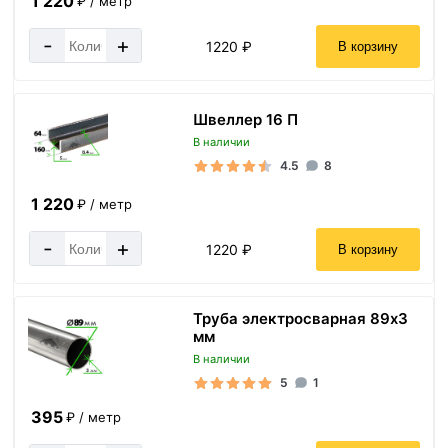
1 220
₽ / метр
-
+
1220 ₽
В корзину
Швеллер 16 П
В наличии
4.5
8
1 220
₽ / метр
-
+
1220 ₽
В корзину
Труба электросварная 89х3
мм
В наличии
5
1
395
₽ / метр