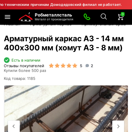
ическим причинам Домодедовский филиал не работает.
⚠ Вни
0
Робметаллсталь
Металл от производителя
Главная
Арматурный каркас
Прямоугольный армату
Арматурный каркас А3 - 14 мм
400х300 мм (хомут А3 - 8 мм)
Есть в наличии
Отзывы покупателей
5
2
Купили более 500 раз
Код товара: 1185